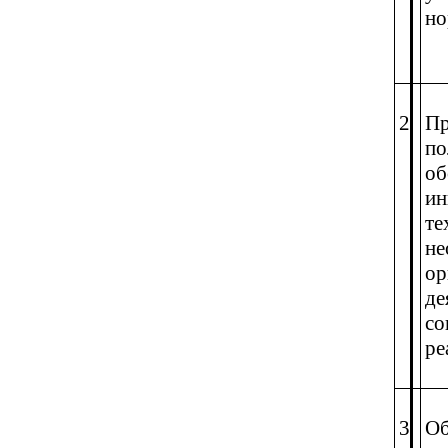
но
2
Пр
по
об
ин
те
не
ор
де
со
ре
3
Об