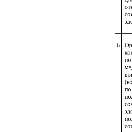
от
со
зд
6
Ор
ко
по
ме
во
(к
по
по
со
зд
по
со