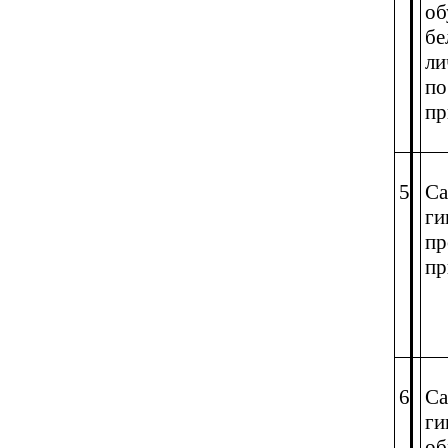
об
бе
ли
по
пр
5
Са
ги
пр
пр
6
Са
ги
об