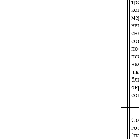
тр
ко
ме
на
сн
со
по
пс
на
вз
бл
ок
со
Со
го
(п