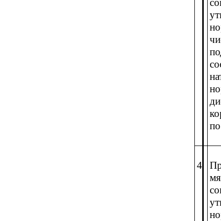
со
ут
но
чи
по
со
на
но
ди
ко
по
4
Пр
мя
со
ут
но