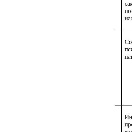
са
по
на
Со
пс
па
Ин
пр
ко