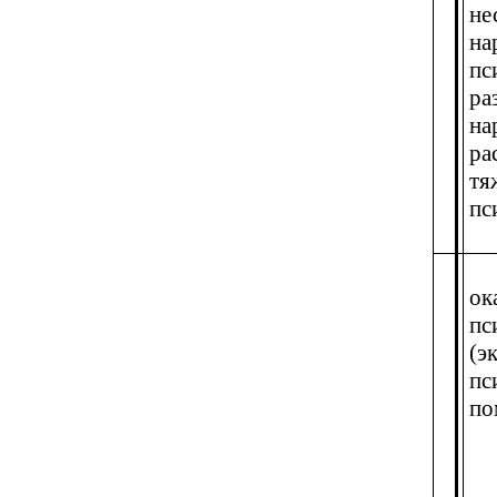
не
на
пс
ра
на
ра
тя
пс
ок
пс
(э
пс
по