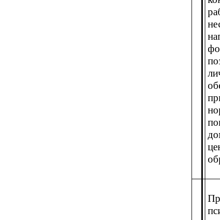
ра
не
на
фо
по
ли
об
пр
но
по
до
це
об
Пр
пс