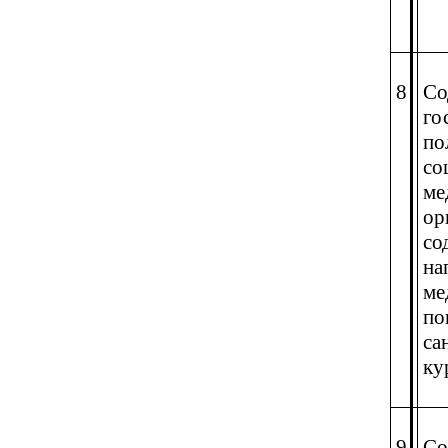
8
Со
го
по
со
ме
ор
со
на
ме
по
са
ку
9
Со