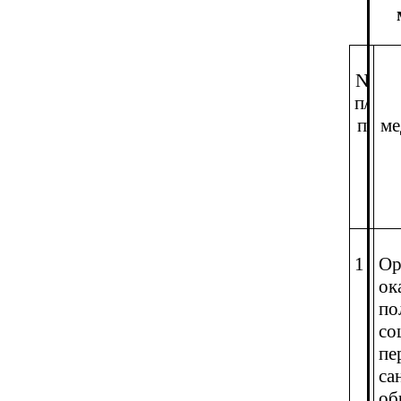
N
п/
п
ме
1
Ор
ок
по
со
пе
са
об