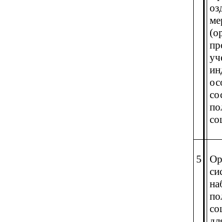
оз
ме
(о
пр
уч
ин
ос
со
по
со
5
Ор
си
на
по
со
дл