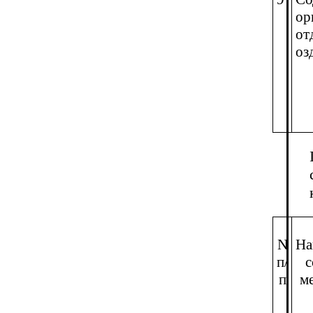
ор
от
оз
N
На
п/
с
п
м