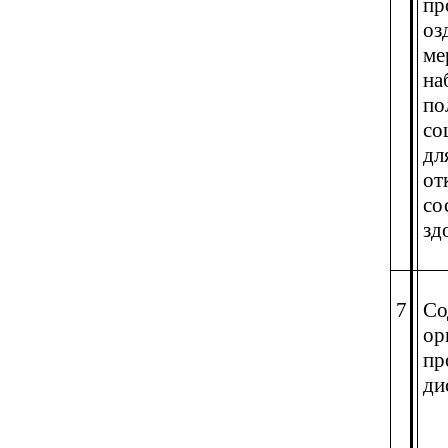
пр
оз
ме
на
по
со
дл
от
со
зд
7
Со
ор
пр
ди