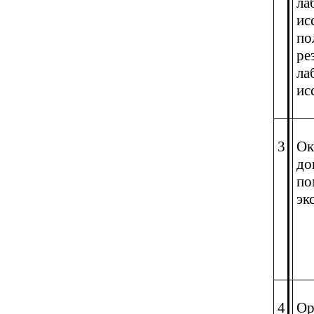
ла
ис
по
ре
ла
ис
3
Ок
до
по
эк
4
Ор