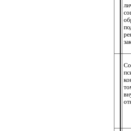
ли
со
об
по
ре
за
Со
пс
ко
то
вн
от