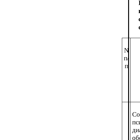
N
п/
п
Со
пс
ди
об