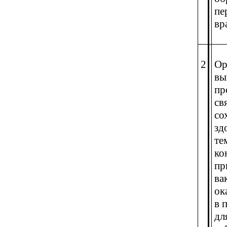
пе
вр
2
Ор
вы
пр
св
со
зд
те
ко
пр
ва
ок
в 
дл