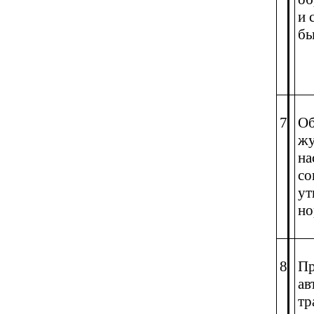
и 
бы
7
Об
жу
на
со
ут
но
8
Пр
ав
тр