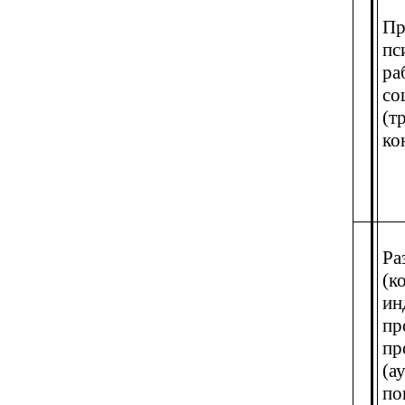
Пр
пс
ра
со
(т
ко
Ра
(к
ин
пр
пр
(а
по