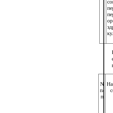
со
пе
пе
ор
зд
ку
N
На
п/
с
п